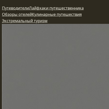
Перейти
Путеводители
Лайфхаки путешественника
к
Обзоры отелей
Кулинарные путешествия
содержимому
Экстремальный туризм