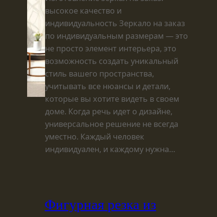
высокое качество и
индивидуальность Зеркало на заказ
по индивидуальным размерам — это
не просто элемент интерьера, это
возможность создать уникальный
стиль вашего пространства,
учитывать все нюансы и детали,
которые вы хотите видеть в своем
доме. Когда речь идет о дизайне,
универсальное решение не всегда
уместно. Каждый человек
индивидуален, и каждому нужна…
Фигурная резка из