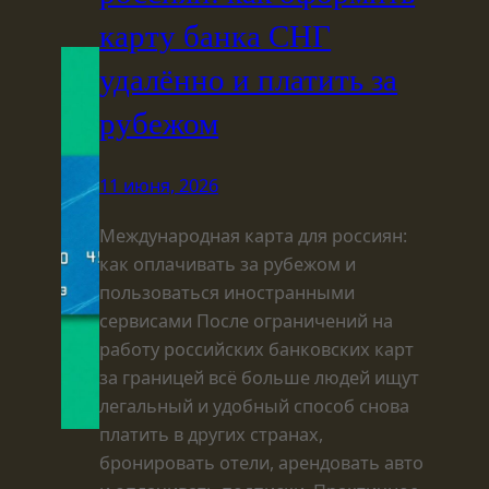
карту банка СНГ
удалённо и платить за
рубежом
11 июня, 2026
Международная карта для россиян:
как оплачивать за рубежом и
пользоваться иностранными
сервисами После ограничений на
работу российских банковских карт
за границей всё больше людей ищут
легальный и удобный способ снова
платить в других странах,
бронировать отели, арендовать авто