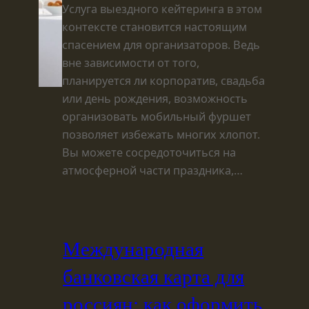
Услуга выездного кейтеринга в этом
контексте становится настоящим
спасением для организаторов. Ведь
вне зависимости от того,
планируется ли корпоратив, свадьба
или день рождения, возможность
организовать мобильный фуршет
позволяет избежать многих хлопот.
Вы можете сосредоточиться на
атмосферной части праздника,…
Международная
банковская карта для
россиян: как оформить