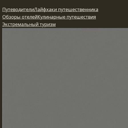
Перейти
Путеводители
Лайфхаки путешественника
к
Обзоры отелей
Кулинарные путешествия
содержимому
Экстремальный туризм