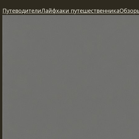
Перейти
Путеводители
Лайфхаки путешественника
Обзор
к
содержимому