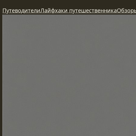
Перейти
Путеводители
Лайфхаки путешественника
Обзор
к
содержимому