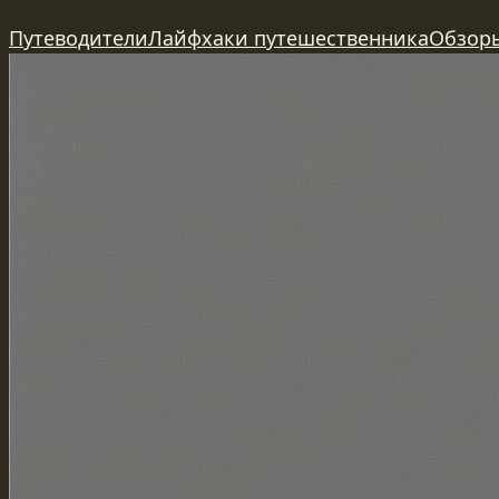
Перейти
Путеводители
Лайфхаки путешественника
Обзор
к
содержимому