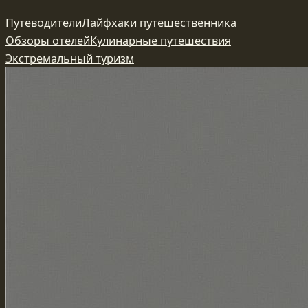
Перейти
Путеводители
Лайфхаки путешественника
к
Обзоры отелей
Кулинарные путешествия
содержимому
Экстремальный туризм