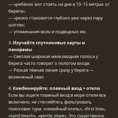
— «ребёнок мог стоять на дне в 10–15 метрах от
берега»;
— «резко становится глубоко уже через пару
шагов»;
— упоминания волн и подводных ям.
3.
Изучайте спутниковые карты и
панорамы
— Светлая широкая мелководная полоса у
берега часто говорит о пологом входе.
— Резкая тёмная линия сразу у берега —
возможный свал.
4.
Комбинируйте: плавный вход + отели
Если вы ищете плавный вход в море отели все
включено, не стесняйтесь фильтровать
поисковик тура: «семейный отель», «first line»,
«sand beach», «gentle slope». Это существенно