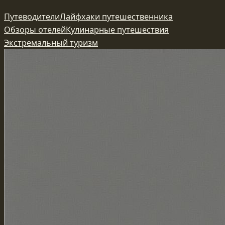
Перейти
Путеводители
Лайфхаки путешественника
к
Обзоры отелей
Кулинарные путешествия
содержимому
Экстремальный туризм