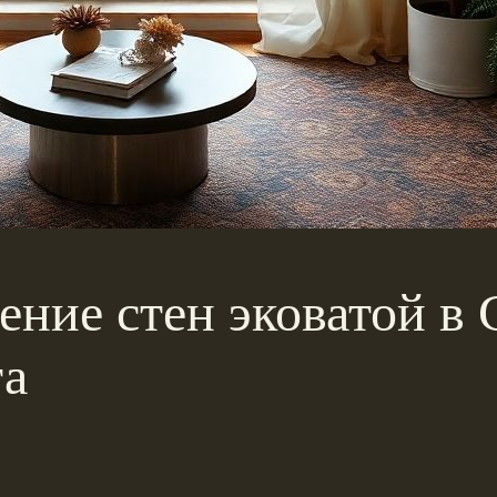
ние стен эковатой в 
та