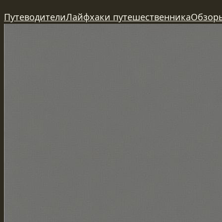
Перейти
Путеводители
Лайфхаки путешественника
Обзор
к
содержимому