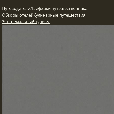
Перейти
Путеводители
Лайфхаки путешественника
к
Обзоры отелей
Кулинарные путешествия
содержимому
Экстремальный туризм