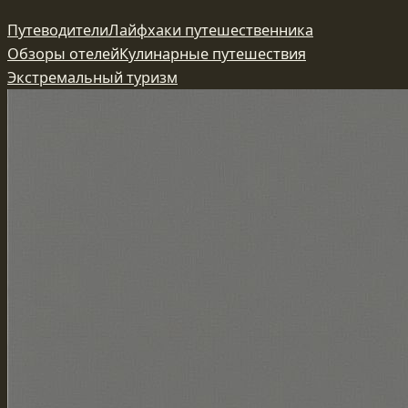
Перейти
Путеводители
Лайфхаки путешественника
к
Обзоры отелей
Кулинарные путешествия
содержимому
Экстремальный туризм