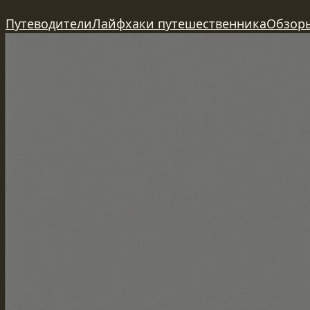
Перейти
Путеводители
Лайфхаки путешественника
Обзор
к
содержимому