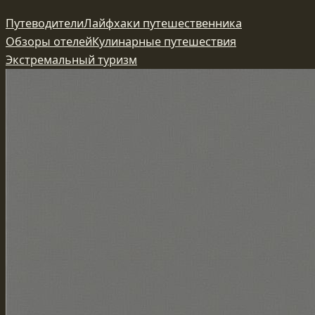
Перейти
Путеводители
Лайфхаки путешественника
к
Обзоры отелей
Кулинарные путешествия
содержимому
Экстремальный туризм