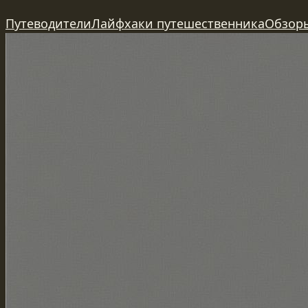
Перейти
Путеводители
Лайфхаки путешественника
Обзор
к
содержимому