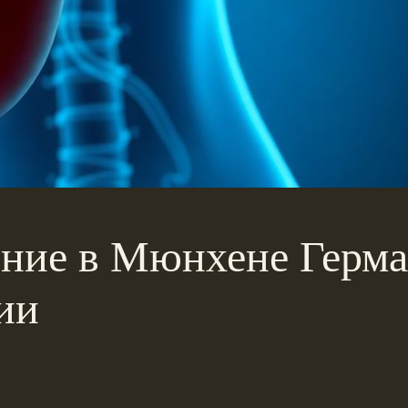
ение в Мюнхене Герма
ии