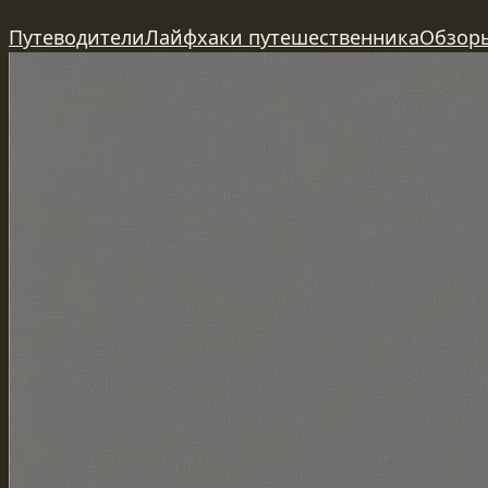
Перейти
Путеводители
Лайфхаки путешественника
Обзор
к
содержимому