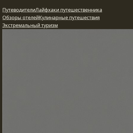
Перейти
Путеводители
Лайфхаки путешественника
к
Обзоры отелей
Кулинарные путешествия
содержимому
Экстремальный туризм