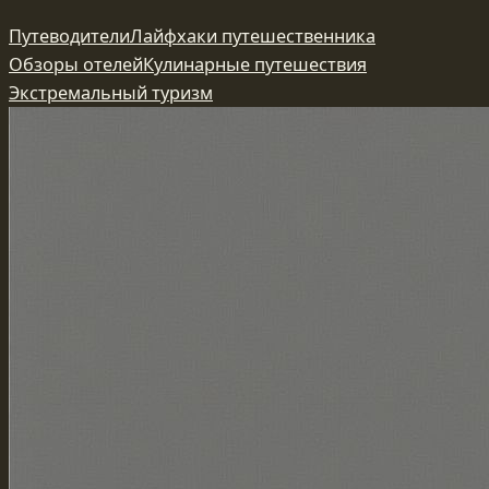
Перейти
Путеводители
Лайфхаки путешественника
к
Обзоры отелей
Кулинарные путешествия
содержимому
Экстремальный туризм