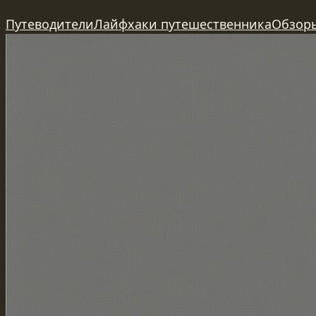
Перейти
Путеводители
Лайфхаки путешественника
Обзор
к
содержимому