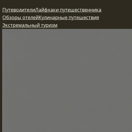
Перейти
Путеводители
Лайфхаки путешественника
к
Обзоры отелей
Кулинарные путешествия
содержимому
Экстремальный туризм