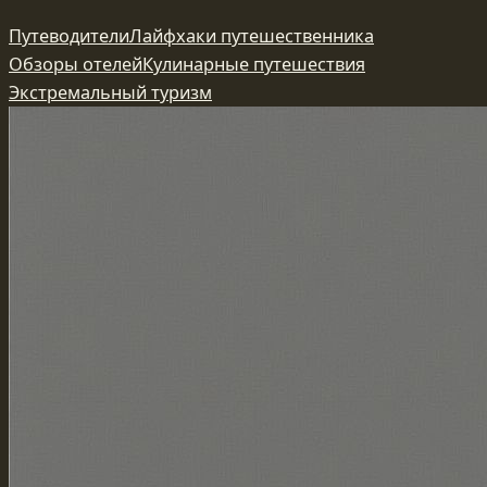
Перейти
Путеводители
Лайфхаки путешественника
к
Обзоры отелей
Кулинарные путешествия
содержимому
Экстремальный туризм