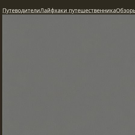
Перейти
Путеводители
Лайфхаки путешественника
Обзор
к
содержимому