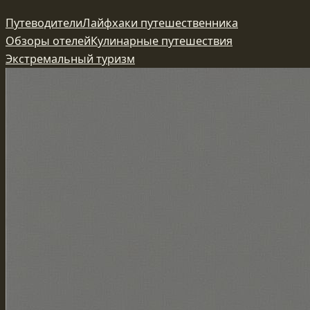
Перейти
Путеводители
Лайфхаки путешественника
к
Обзоры отелей
Кулинарные путешествия
содержимому
Экстремальный туризм