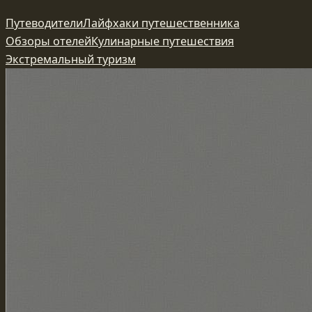
Перейти
Путеводители
Лайфхаки путешественника
к
Обзоры отелей
Кулинарные путешествия
содержимому
Экстремальный туризм